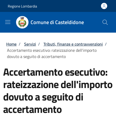
Salta al contenuto principale
Skip to footer content
Regione Lombardia
Comune di Casteldidone
Briciole di pane
Home
/
Servizi
/
Tributi, finanze e contravvenzioni
/
Accertamento esecutivo: rateizzazione dell'importo
dovuto a seguito di accertamento
Accertamento esecutivo:
rateizzazione dell'importo
dovuto a seguito di
accertamento