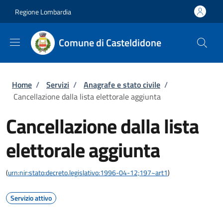
Salta al contenuto principale
Skip to footer content
Regione Lombardia
Comune di Casteldidone
Briciole di pane
Home
/
Servizi
/
Anagrafe e stato civile
/
Cancellazione dalla lista elettorale aggiunta
Cancellazione dalla lista
elettorale aggiunta
(
urn:nir:stato:decreto.legislativo:1996-04-12;197~art1
)
Servizio attivo