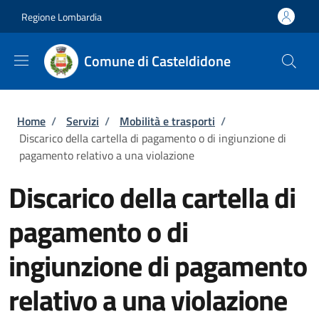
Salta al contenuto principale
Skip to footer content
Regione Lombardia
Comune di Casteldidone
Briciole di pane
Home
/
Servizi
/
Mobilità e trasporti
/
Discarico della cartella di pagamento o di ingiunzione di
pagamento relativo a una violazione
Discarico della cartella di
pagamento o di
ingiunzione di pagamento
relativo a una violazione