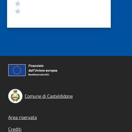
Valuta 2 stelle su 5
Valuta 1 stelle su 5
Comune di Casteldidone
Footer menu
Area riservata
Crediti