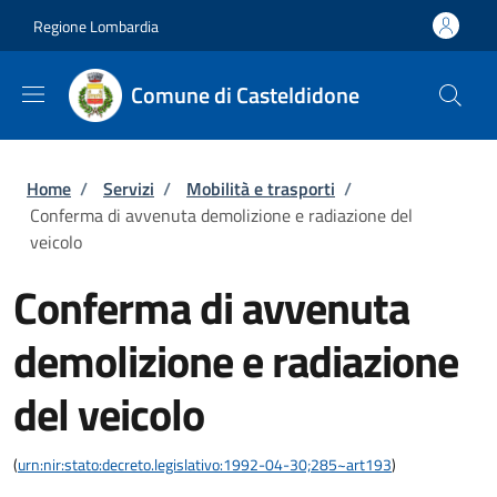
Salta al contenuto principale
Skip to footer content
Regione Lombardia
Comune di Casteldidone
Briciole di pane
Home
/
Servizi
/
Mobilità e trasporti
/
Conferma di avvenuta demolizione e radiazione del
veicolo
Conferma di avvenuta
demolizione e radiazione
del veicolo
(
urn:nir:stato:decreto.legislativo:1992-04-30;285~art193
)