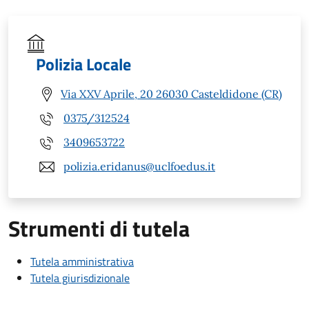
Polizia Locale
Via XXV Aprile, 20 26030 Casteldidone (CR)
0375/312524
3409653722
polizia.eridanus@uclfoedus.it
Strumenti di tutela
Tutela amministrativa
Tutela giurisdizionale