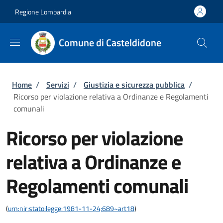
Salta al contenuto principale
Skip to footer content
Regione Lombardia
Comune di Casteldidone
Briciole di pane
Home
/
Servizi
/
Giustizia e sicurezza pubblica
/
Ricorso per violazione relativa a Ordinanze e Regolamenti
comunali
Ricorso per violazione
relativa a Ordinanze e
Regolamenti comunali
(
urn:nir:stato:legge:1981-11-24;689~art18
)