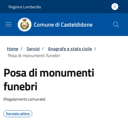
Salta al contenuto principale
Skip to footer content
Regione Lombardia
Comune di Casteldidone
Briciole di pane
Home
/
Servizi
/
Anagrafe e stato civile
/
Posa di monumenti funebri
Posa di monumenti
funebri
(Regolamento comunale)
Servizio attivo