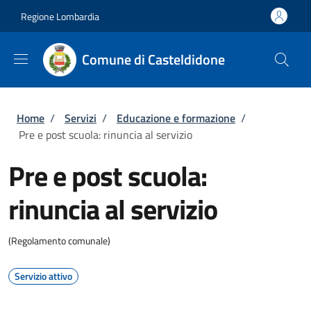
Salta al contenuto principale
Skip to footer content
Regione Lombardia
Comune di Casteldidone
Briciole di pane
Home
/
Servizi
/
Educazione e formazione
/
Pre e post scuola: rinuncia al servizio
Pre e post scuola:
rinuncia al servizio
(Regolamento comunale)
Servizio attivo