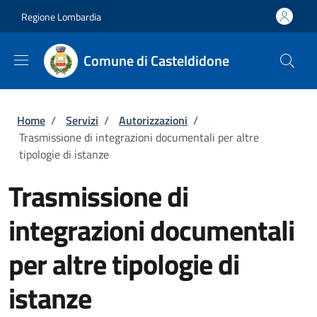
Salta al contenuto principale
Skip to footer content
Regione Lombardia
Comune di Casteldidone
Briciole di pane
Home
/
Servizi
/
Autorizzazioni
/
Trasmissione di integrazioni documentali per altre
tipologie di istanze
Trasmissione di
integrazioni documentali
per altre tipologie di
istanze