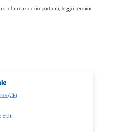
tre informazioni importanti, leggi i termini
le
one (CR)
cr.it