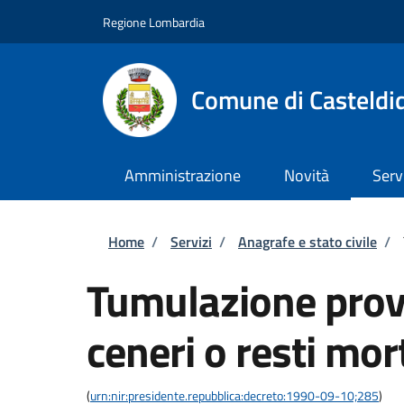
Salta al contenuto principale
Skip to footer content
Regione Lombardia
Comune di Casteldi
Amministrazione
Novità
Serv
Briciole di pane
Home
/
Servizi
/
Anagrafe e stato civile
/
Tumulazione provv
ceneri o resti mor
(
urn:nir:presidente.repubblica:decreto:1990-09-10;285
)