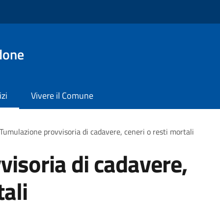
done
izi
Vivere il Comune
Tumulazione provvisoria di cadavere, ceneri o resti mortali
isoria di cadavere,
tali