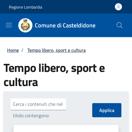
Salta al contenuto principale
Skip to footer content
Regione Lombardia
Comune di Casteldidone
Briciole di pane
Home
/
Tempo libero, sport e cultura
Tempo libero, sport e
cultura
Cerca i contenuti che nel
titolo contengono: