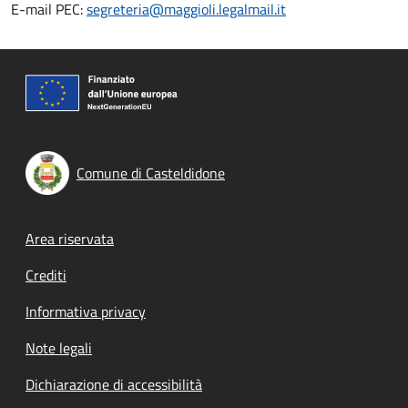
E-mail PEC:
segreteria@maggioli.legalmail.it
Comune di Casteldidone
Footer menu
Area riservata
Crediti
Informativa privacy
Note legali
Dichiarazione di accessibilità