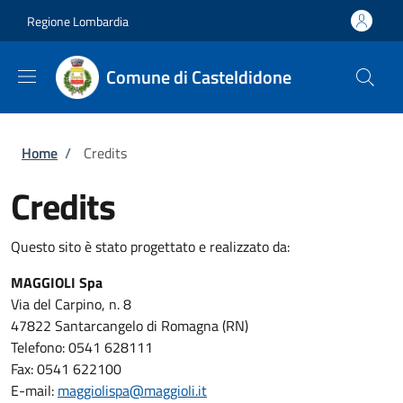
Salta al contenuto principale
Skip to footer content
Regione Lombardia
Comune di Casteldidone
Briciole di pane
Home
/
Credits
Credits
Questo sito è stato progettato e realizzato da:
MAGGIOLI Spa
Via del Carpino, n. 8
47822 Santarcangelo di Romagna (RN)
Telefono: 0541 628111
Fax: 0541 622100
E-mail:
maggiolispa@maggioli.it