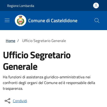
Salta al contenuto principale
Skip to footer content
Regione Lombardia
Comune di Casteldidone
Briciole di pane
Home
/
Ufficio Segretario Generale
Ufficio Segretario
Generale
Ha funzioni di assistenza giuridico-amministrativa nei
confronti degli organi del Comune ed è responsabile della
trasparenza.
Condividi