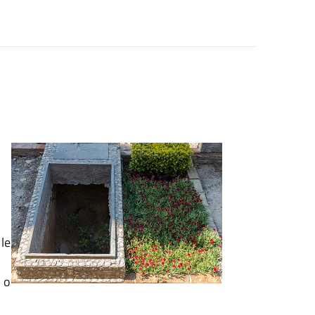
 le
)
o