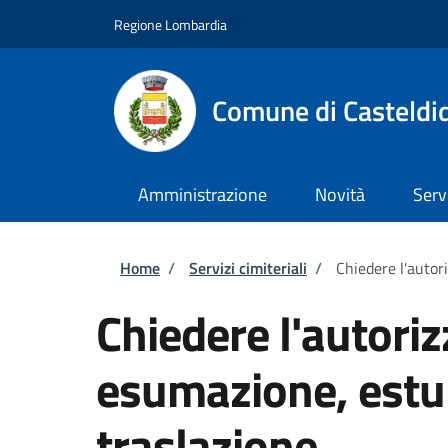
Salta al contenuto principale
Skip to footer content
Regione Lombardia
Comune di Casteldi
Amministrazione
Novità
Serv
Briciole di pane
Home
/
Servizi cimiteriali
/
Chiedere l'autor
Chiedere l'autoriz
esumazione, estu
traslazione