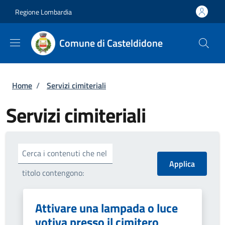
Salta al contenuto principale
Skip to footer content
Regione Lombardia
Comune di Casteldidone
Briciole di pane
Home
/
Servizi cimiteriali
Servizi cimiteriali
Cerca i contenuti che nel
titolo contengono:
Attivare una lampada o luce
votiva presso il cimitero