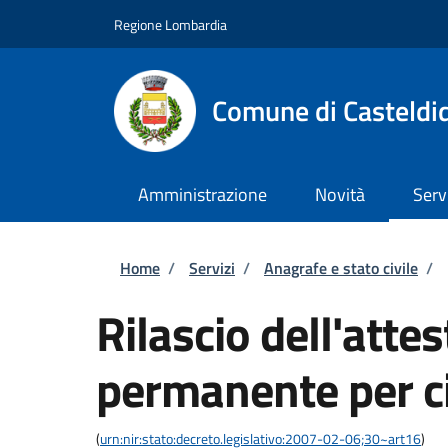
Salta al contenuto principale
Skip to footer content
Regione Lombardia
Comune di Casteldi
Amministrazione
Novità
Serv
Briciole di pane
Home
/
Servizi
/
Anagrafe e stato civile
/
Rilascio dell'atte
permanente per ci
(
urn:nir:stato:decreto.legislativo:2007-02-06;30~art16
)