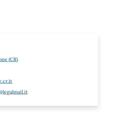
one (CR)
cr.it
legalmail.it