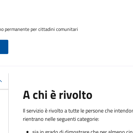
rno permanente per cittadini comunitari
A chi è rivolto
Il servizio è rivolto a tutte le persone che intend
rientrano nelle seguenti categorie:
sia in grado di dimostrare che per almeno ci