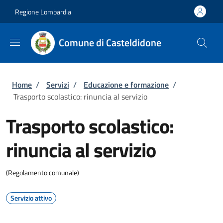
Salta al contenuto principale
Skip to footer content
Regione Lombardia
Comune di Casteldidone
Briciole di pane
Home
/
Servizi
/
Educazione e formazione
/
Trasporto scolastico: rinuncia al servizio
Trasporto scolastico:
rinuncia al servizio
(Regolamento comunale)
Servizio attivo