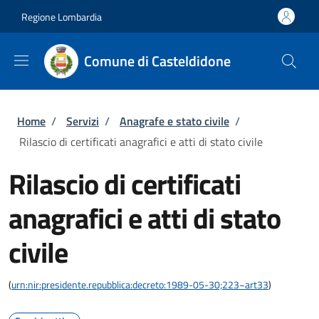
Salta al contenuto principale
Skip to footer content
Regione Lombardia
Comune di Casteldidone
Briciole di pane
Home
/
Servizi
/
Anagrafe e stato civile
/
Rilascio di certificati anagrafici e atti di stato civile
Rilascio di certificati
anagrafici e atti di stato
civile
(
urn:nir:presidente.repubblica:decreto:1989-05-30;223~art33
)