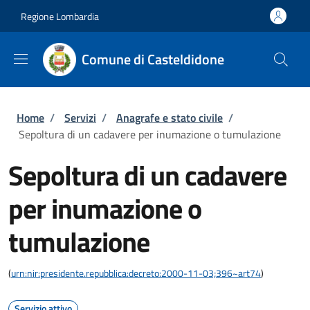
Salta al contenuto principale
Skip to footer content
Regione Lombardia
Comune di Casteldidone
Briciole di pane
Home
/
Servizi
/
Anagrafe e stato civile
/
Sepoltura di un cadavere per inumazione o tumulazione
Sepoltura di un cadavere
per inumazione o
tumulazione
(
urn:nir:presidente.repubblica:decreto:2000-11-03;396~art74
)
Servizio attivo