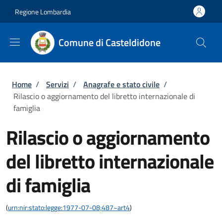
Salta al contenuto principale
Skip to footer content
Regione Lombardia
Comune di Casteldidone
Briciole di pane
Home
/
Servizi
/
Anagrafe e stato civile
/
Rilascio o aggiornamento del libretto internazionale di
famiglia
Rilascio o aggiornamento
del libretto internazionale
di famiglia
(
urn:nir:stato:legge:1977-07-08;487~art4
)