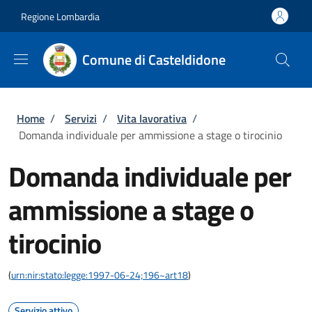
Salta al contenuto principale
Skip to footer content
Regione Lombardia
Comune di Casteldidone
Briciole di pane
Home
/
Servizi
/
Vita lavorativa
/
Domanda individuale per ammissione a stage o tirocinio
Domanda individuale per
ammissione a stage o
tirocinio
(
urn:nir:stato:legge:1997-06-24;196~art18
)
Servizio attivo