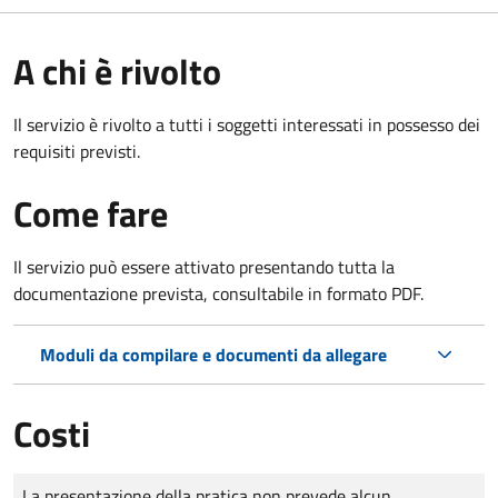
A chi è rivolto
Il servizio è rivolto a tutti i soggetti interessati in possesso dei
requisiti previsti.
Come fare
Il servizio può essere attivato presentando tutta la
documentazione prevista, consultabile in formato PDF.
Moduli da compilare e documenti da allegare
Costi
Tipo di pagamento
Importo
La presentazione della pratica non prevede alcun