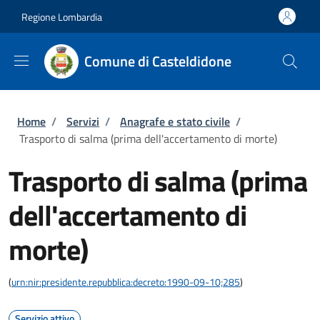
Salta al contenuto principale
Skip to footer content
Regione Lombardia
Comune di Casteldidone
Briciole di pane
Home
/
Servizi
/
Anagrafe e stato civile
/
Trasporto di salma (prima dell'accertamento di morte)
Trasporto di salma (prima
dell'accertamento di
morte)
(
urn:nir:presidente.repubblica:decreto:1990-09-10;285
)
Servizio attivo